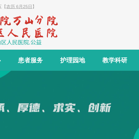
五
【
农历 6月25日
】
心
患者服务
护理园地
教学科研