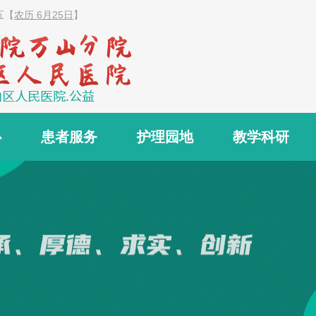
五
【
农历 6月25日
】
心
患者服务
护理园地
教学科研