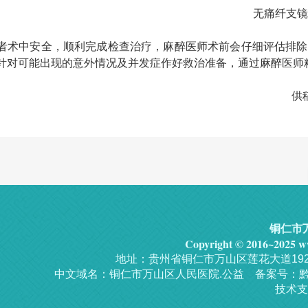
无痛纤支镜
者术中安全，顺利完成检查治疗，麻醉医师术前会仔细评估排除
针对可能出现的意外情况及并发症作好救治准备，通过麻醉医师
供
铜仁市
Copyright © 2016~2025 ww
地址：贵州省铜仁市万山区莲花大道192号 
中文域名：铜仁市万山区人民医院.公益 备案号：
黔
技术支