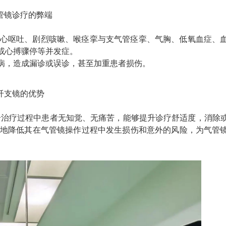
管镜诊疗的弊端
心呕吐、剧烈咳嗽、喉痉挛与支气管痉挛、气胸、低氧血症、
或心搏骤停等并发症。
病，造成漏诊或误诊，甚至加重患者损伤。
纤支镜的优势
个治疗过程中患者无知觉、无痛苦，能够提升诊疗舒适度，消除
地降低其在气管镜操作过程中发生损伤和意外的风险，为气管