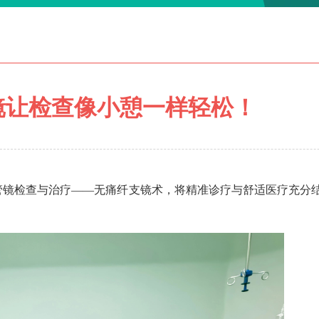
镜让检查像小憩一样轻松！
气管镜检查与治疗——无痛纤支镜术，将精准诊疗与舒适医疗充分