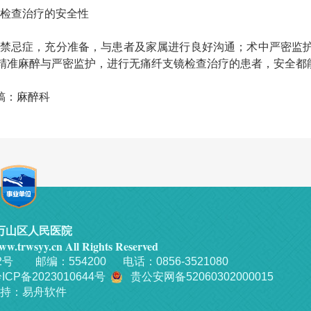
检查治疗的安全性
禁忌症，充分准备，与患者及家属进行良好沟通；术中严密监
精准麻醉与严密监护，进行无痛纤支镜检查治疗的患者，安全都
稿：麻醉科
万山区人民医院
w.trwsyy.cn All Rights Reserved
邮编：554200 电话：0856-3521080
ICP备2023010644号
贵公安网备52060302000015
持
：
易舟软件