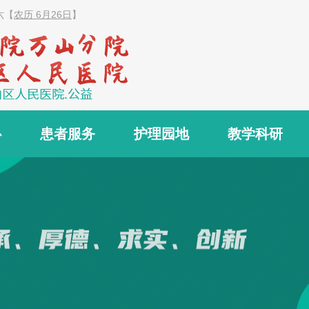
六
【
农历 6月26日
】
心
患者服务
护理园地
教学科研