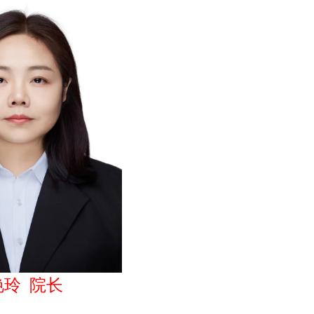
艳玲 院长